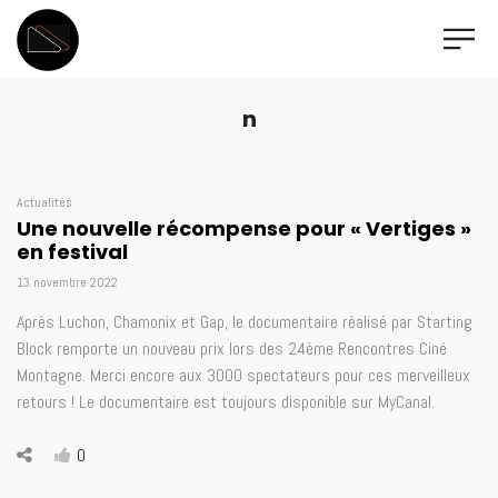
n
Actualités
Une nouvelle récompense pour « Vertiges »
en festival
13 novembre 2022
Après Luchon, Chamonix et Gap, le documentaire réalisé par Starting
Block remporte un nouveau prix lors des 24ème Rencontres Ciné
Montagne. Merci encore aux 3000 spectateurs pour ces merveilleux
retours ! Le documentaire est toujours disponible sur MyCanal.
0