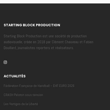
STARTING BLOCK PRODUCTION
Starting Block Production est une société de production
audiovisuelle, créée en 2018 par Clément Chauveau et Fabien
Douillard, journalistes reporters et réalisateurs.
ACTUALITÉS
Fédération Française de Handball – EHF EURO 2026
CRASH Peloton sous tension
Les Vertiges de la Liberté