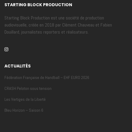
STARTING BLOCK PRODUCTION
Starting Block Production est une société de production
audiovisuelle, créée en 2018 par Clément Chauveau et Fabien
Douillard, journalistes reporters et réalisateurs.
ACTUALITÉS
Fédération Française de Handball – EHF EURO 2026
CRASH Peloton sous tension
Les Vertiges de la Liberté
Bleu Horizon – Saison 6