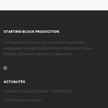
STARTING BLOCK PRODUCTION
Starting Block Production est une société de production
audiovisuelle, créée en 2018 par Clément Chauveau et Fabien
Douillard, journalistes reporters et réalisateurs.
ACTUALITÉS
Fédération Française de Handball – EHF EURO 2026
CRASH Peloton sous tension