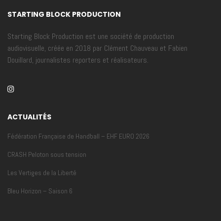
STARTING BLOCK PRODUCTION
Starting Block Production est une société de production
audiovisuelle, créée en 2018 par Clément Chauveau et Fabien
Douillard, journalistes reporters et réalisateurs.
ACTUALITÉS
Fédération Française de Handball – EHF EURO 2026
CRASH Peloton sous tension
Les Vertiges de la Liberté
Bleu Horizon – Saison 6